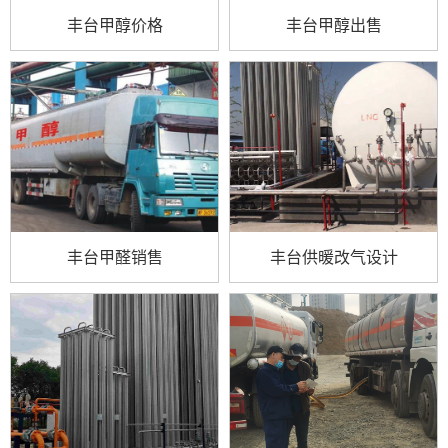
丰台甲醇价格
丰台甲醇出售
丰台甲醛销售
丰台供暖改气设计