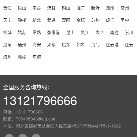
贾汪
泉山
丰县
沛县
铜山
睢宁
新沂
邳州
常州
天宁
钟楼
新北
武进
溧阳
金坛
苏州
虎丘
吴中
相城
姑苏
常熟
张家港
昆山
吴江
太仓
南通
崇川
港闸
通州
海安
如东
启东
如皋
海门
连云港
连云
海州
赣榆
东海
全国服务咨询热线：
13121796666
电话：13121796666
邮箱：799405046@qq.com
地址：河北省邯郸市丛台区人民东路456号环球中心T5-1-1602