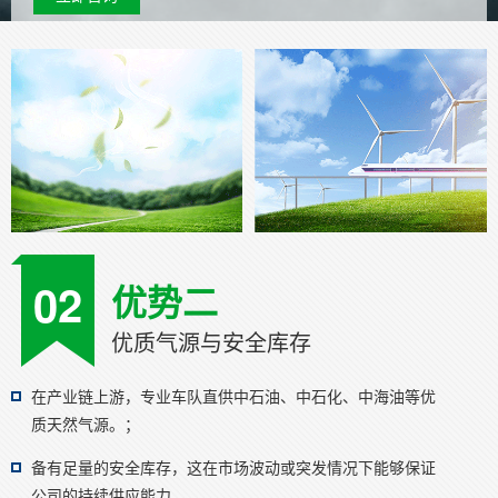
02
优势二
优质气源与安全库存
在产业链上游，专业车队直供中石油、中石化、中海油等优
质天然气源。；
备有足量的安全库存，这在市场波动或突发情况下能够保证
公司的持续供应能力。