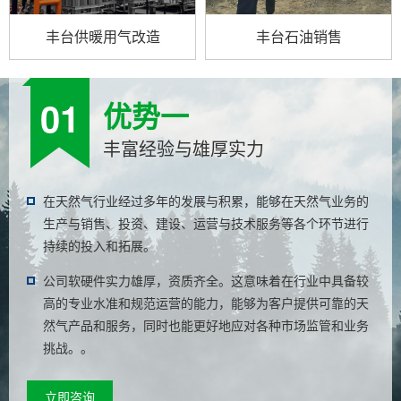
丰台供暖用气改造
丰台石油销售
01
优势一
丰富经验与雄厚实力
在天然气行业经过多年的发展与积累，能够在天然气业务的
生产与销售、投资、建设、运营与技术服务等各个环节进行
持续的投入和拓展。
公司软硬件实力雄厚，资质齐全。这意味着在行业中具备较
高的专业水准和规范运营的能力，能够为客户提供可靠的天
然气产品和服务，同时也能更好地应对各种市场监管和业务
挑战。。
立即咨询