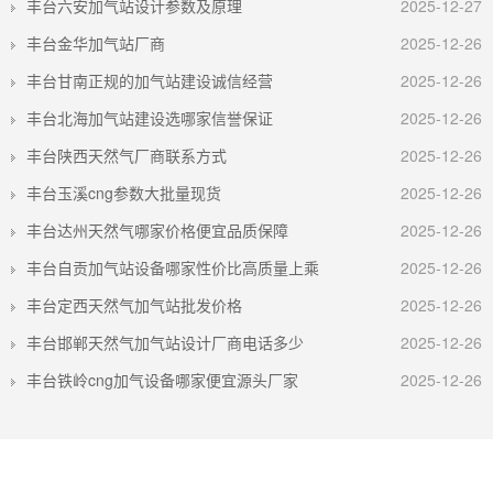
丰台六安加气站设计参数及原理
2025-12-27
丰台金华加气站厂商
2025-12-26
丰台甘南正规的加气站建设诚信经营
2025-12-26
丰台北海加气站建设选哪家信誉保证
2025-12-26
丰台陕西天然气厂商联系方式
2025-12-26
丰台玉溪cng参数大批量现货
2025-12-26
丰台达州天然气哪家价格便宜品质保障
2025-12-26
丰台自贡加气站设备哪家性价比高质量上乘
2025-12-26
丰台定西天然气加气站批发价格
2025-12-26
丰台邯郸天然气加气站设计厂商电话多少
2025-12-26
丰台铁岭cng加气设备哪家便宜源头厂家
2025-12-26