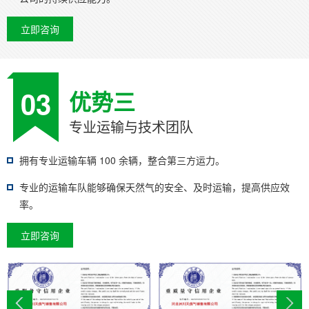
立即咨询
03
优势三
专业运输与技术团队
拥有专业运输车辆 100 余辆，整合第三方运力。
专业的运输车队能够确保天然气的安全、及时运输，提高供应效
率。
立即咨询