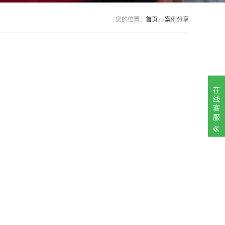
您的位置：
首页
>>
案例分享
在
线
客
服