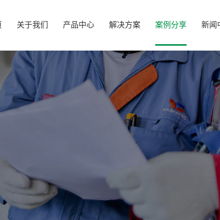
页
关于我们
产品中心
解决方案
案例分享
新闻